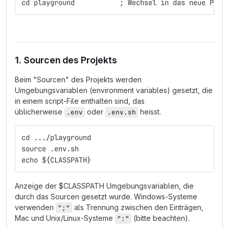
cd playground           ; Wechsel in das neue Proj
1. Sourcen des Projekts
Beim "Sourcen" des Projekts werden
Umgebungsvariablen (environment variables) gesetzt, die
in einem script-File enthalten sind, das
üblicherweise
oder
heisst.
.env
.env.sh
cd .../playground                              ; W
source .env.sh                                 ; S
echo ${CLASSPATH}
Anzeige der $CLASSPATH Umgebungsvariablen, die
durch das Sourcen gesetzt wurde. Windows-Systeme
verwenden
als Trennung zwischen den Einträgen,
";"
Mac und Unix/Linux-Systeme
(bitte beachten).
":"