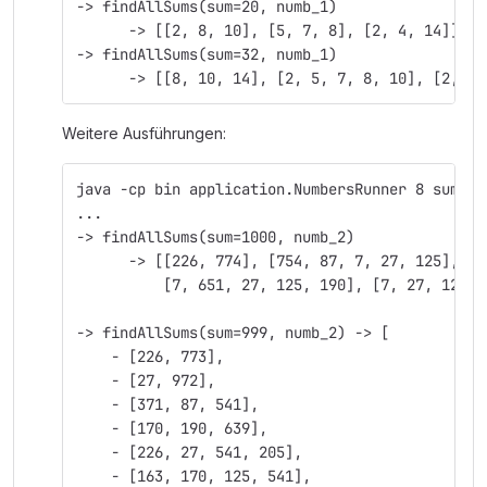
-> findAllSums(sum=20, numb_1)
      -> [[2, 8, 10], [5, 7, 8], [2, 4, 14]], s
-> findAllSums(sum=32, numb_1)
      -> [[8, 10, 14], [2, 5, 7, 8, 10], [2, 4,
Weitere Ausführungen:
java -cp bin application.NumbersRunner 8 sum=10
...
-> findAllSums(sum=1000, numb_2)
      -> [[226, 774], [754, 87, 7, 27, 125], [7
          [7, 651, 27, 125, 190], [7, 27, 125, 
-> findAllSums(sum=999, numb_2) -> [
    - [226, 773],
    - [27, 972],
    - [371, 87, 541],
    - [170, 190, 639],
    - [226, 27, 541, 205],
    - [163, 170, 125, 541],