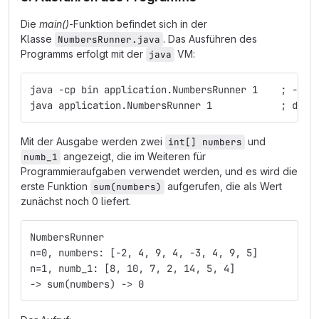
Die
main()
-Funktion befindet sich in der
Klasse
. Das Ausführen des
NumbersRunner.java
Programms erfolgt mit der
VM:
java
java -cp bin application.NumbersRunner 1    ; -cp 
java application.NumbersRunner 1            ; da d
Mit der Ausgabe werden zwei
und
int[] numbers
angezeigt, die im Weiteren für
numb_1
Programmieraufgaben verwendet werden, und es wird die
erste Funktion
aufgerufen, die als Wert
sum(numbers)
zunächst noch 0 liefert.
NumbersRunner
n=0, numbers: [-2, 4, 9, 4, -3, 4, 9, 5]
n=1, numb_1: [8, 10, 7, 2, 14, 5, 4]
-> sum(numbers) -> 0