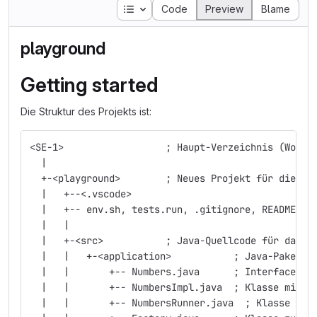
Table of contents
Code
Preview
Blame
playground
Getting started
Die Struktur des Projekts ist:
<SE-1>                  ; Haupt-Verzeichnis (Works
  |
  +-<playground>        ; Neues Projekt für diese 
  |   +--<.vscode>
  |   +-- env.sh, tests.run, .gitignore, README.md
  |   |
  |   +-<src>           ; Java-Quellcode für das P
  |   |   +-<application>           ; Java-Paket (
  |   |       +-- Numbers.java      ; Interface mi
  |   |       +-- NumbersImpl.java  ; Klasse mit I
  |   |       +-- NumbersRunner.java  ; Klasse zur