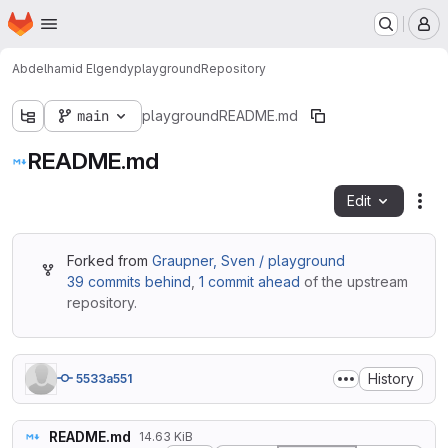
Homepage
Skip to main content
M
Abdelhamid Elgendy
playground
Repository
main
playground
README.md
README.md
Edit
Fil
Forked from
Graupner, Sven / playground
39 commits behind
,
1 commit ahead
of the upstream
repository.
History
5533a551
README.md
14.63 KiB