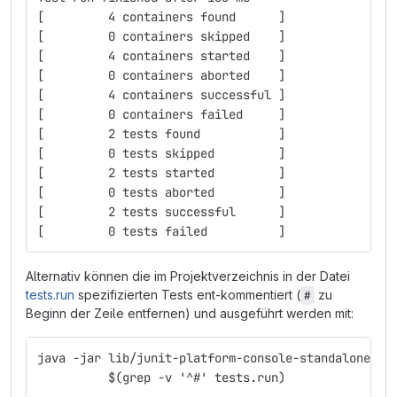
[         4 containers found      ]
[         0 containers skipped    ]
[         4 containers started    ]
[         0 containers aborted    ]
[         4 containers successful ]
[         0 containers failed     ]
[         2 tests found           ]
[         0 tests skipped         ]
[         2 tests started         ]
[         0 tests aborted         ]
[         2 tests successful      ]
[         0 tests failed          ]
Alternativ können die im Projektverzeichnis in der Datei
tests.run
spezifizierten Tests ent-kommentiert (
zu
#
Beginn der Zeile entfernen) und ausgeführt werden mit:
java -jar lib/junit-platform-console-standalone-1.
          $(grep -v '^#' tests.run)