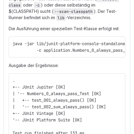
oder
) oder diese selbständig im
class
-c
${CLASSPATH} sucht (
). Der Test-
--scan-classpath
Runner befindet sich im
-Verzeichnis.
lib
Die Ausführung einer speziellen Test-Klasse erfolgt mit:
java -jar lib/junit-platform-console-standalone-1.
          -c application.Numbers_0_always_pass_Tes
Ausgabe der Ergebnisse:
.
+-- JUnit Jupiter [OK]
| '-- Numbers_0_always_pass_Test [OK]
|   +-- test_001_always_pass() [OK]
|   '-- test_002_sum_always_pass() [OK]
+-- JUnit Vintage [OK]
'-- JUnit Platform Suite [OK]
Test run finished after 133 ms