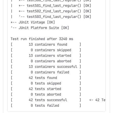
|   +-- test500_find_last_regular() [OK]
|   +-- test501_find_last_regular() [OK]
|   +-- test502_find_last_regular() [OK]
|   '-- test503_find_last_regular() [OK]
+-- JUnit Vintage [OK]
'-- JUnit Platform Suite [OK]
Test run finished after 3240 ms
[        13 containers found      ]
[         0 containers skipped    ]
[        13 containers started    ]
[         0 containers aborted    ]
[        13 containers successful ]
[         0 containers failed     ]
[        42 tests found           ]
[         0 tests skipped         ]
[        42 tests started         ]
[         0 tests aborted         ]
[        42 tests successful      ]    <- 42 Tests
[         0 tests failed          ]