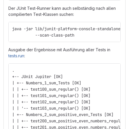
Der JUnit Test-Runner kann auch selbständig nach allen
compilierten Test-Klassen suchen:
java -jar lib/junit-platform-console-standalone-1.
          --scan-class-path
Ausgabe der Ergebnisse mit Ausführung aller Tests in
tests.run
:
.
+-- JUnit Jupiter [OK]
| +-- Numbers_1_sum_Tests [OK]
| | +-- test100_sum_regular() [OK]
| | +-- test101_sum_regular() [OK]
| | +-- test102_sum_regular() [OK]
| | '-- test103_sum_regular() [OK]
| +-- Numbers_2_sum_positive_even_Tests [OK]
| | +-- test200_sum_positive_even_numbers_regular(
| | +-- test201_sum_positive_even_numbers_regular(