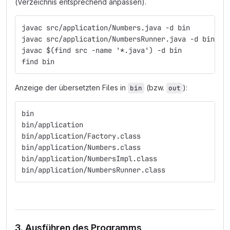
(Verzeichnis entsprechend anpassen).
javac src/application/Numbers.java -d bin      ; ü
javac src/application/NumbersRunner.java -d bin
javac $(find src -name '*.java') -d bin        ; Ü
find bin                                       ; A
Anzeige der übersetzten Files in
(bzw.
):
bin
out
bin
bin/application
bin/application/Factory.class
bin/application/Numbers.class
bin/application/NumbersImpl.class
bin/application/NumbersRunner.class
3. Ausführen des Programms