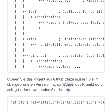
  |   |       +-- Factory.java      ; Klasse zur E
  |   |
  |   +-<test>          ; Quellcode für JUnit5 - T
  |   |   +-<application>
  |   |       +-- Numbers_0_always_pass_Test.java 
  |   |       +-- ...
  |   |
  |   +-<lib>           ; Bibliotheken (libraries)
  |   |   +-- junit-platform-console-standalone-1.
  |   |
  |   +--<bin, out>     ; Übersetzter Code (eclips
  |   |   +--<application>
  |   |       +--Numbers.class  ...
Clonen Sie das Projekt aus Github (dazu müssen Sie im
übergeordneten Verzeichnis, da
das Projekt dort
clone
anlegt) oder downloaden Sie das
.zip
.
git clone git@gitlab.bht-berlin.de:sgraupner/playg