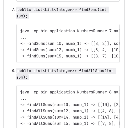
public List<List<Integer>> findSums(int 
sum);
java -cp bin application.NumbersRunner 7 n=1 su
...
-> findSums(sum=10, numb_1) -> [[8, 2]], soluti
-> findSums(sum=12, numb_1) -> [[8, 4], [10, 2]
-> findSums(sum=15, numb_1) -> [[8, 7], [10, 5]
public List<List<Integer>> findAllSums(int 
sum);
java -cp bin application.NumbersRunner 8 n=1 su
...
-> findAllSums(sum=10, numb_1) -> [[10], [2, 8]
-> findAllSums(sum=12, numb_1) -> [[4, 8], [2, 
-> findAllSums(sum=14, numb_1) -> [[14], [4, 10
-> findAllSums(sum=15, numb_1) -> [[7, 8], [5, 