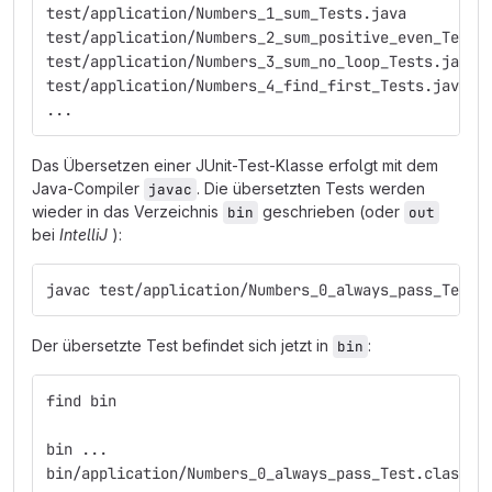
test/application/Numbers_1_sum_Tests.java
test/application/Numbers_2_sum_positive_even_Tests
test/application/Numbers_3_sum_no_loop_Tests.java
test/application/Numbers_4_find_first_Tests.java
...
Das Übersetzen einer JUnit-Test-Klasse erfolgt mit dem
Java-Compiler
. Die übersetzten Tests werden
javac
wieder in das Verzeichnis
geschrieben (oder
bin
out
bei
IntelliJ
):
javac test/application/Numbers_0_always_pass_Test.
Der übersetzte Test befindet sich jetzt in
:
bin
find bin
bin ...
bin/application/Numbers_0_always_pass_Test.class