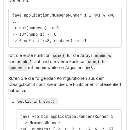
Der Aufruf:
java application.NumbersRunner 1 1 n=1 4 x=8
...
-> sum(numbers) -> 0
-> sum(numb_1) -> 0
-> findFirst(x=8, numbers) -> -1
ruft die erste Funktion
für die Arrays
sum()
numbers
und
auf und die vierte Funktion
für
numb_1
sum()
mit einem weiteren Argument
.
numbers
x=8
Rufen Sie die folgenden Konfigurationen aus dem
Übungsblatt B2 auf, wenn Sie die Funktionen implementiert
haben zu:
public int sum();
java -cp bin application.NumbersRunner 1
--> NumbersRunner
n=0, numbers: [‐2, 4, 9, 4, ‐3, 4, 9, 5]