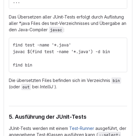
...
Das Übersetzen aller JUnit-Tests erfolgt durch Auflistung
aller *.java Files des test-Verzeichnisses und Übergabe an
den Java-Compiler
:
javac
find test -name '*.java'
javac $(find test -name '*.java') -d bin
find bin
Die übersetzten Files befinden sich im Verzeichnis
bin
(oder
bei
IntelliJ
).
out
5. Ausführung der JUnit-Tests
JUnit-Tests werden mit einem
Test-Runner
ausgeführt, der
angegebene Test-Klassen ausführen kann (
--select-