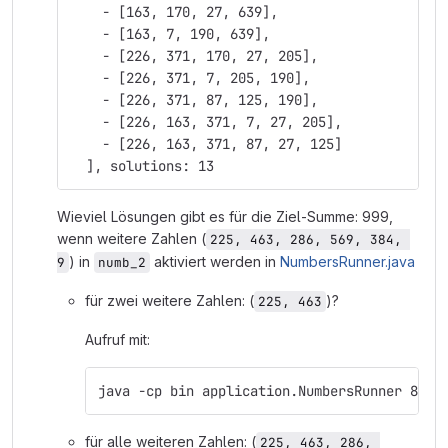
    - [163, 170, 27, 639],
    - [163, 7, 190, 639],
    - [226, 371, 170, 27, 205],
    - [226, 371, 7, 205, 190],
    - [226, 371, 87, 125, 190],
    - [226, 163, 371, 7, 27, 205],
    - [226, 163, 371, 87, 27, 125]
  ], solutions: 13
Wieviel Lösungen gibt es für die Ziel‐Summe: 999,
wenn weitere Zahlen (
225, 463, 286, 569, 384, 
) in
aktiviert werden in
NumbersRunner.java
9
numb_2
für zwei weitere Zahlen: (
)?
225, 463
Aufruf mit:
java -cp bin application.NumbersRunner 8 su
für alle weiteren Zahlen: (
225, 463, 286, 